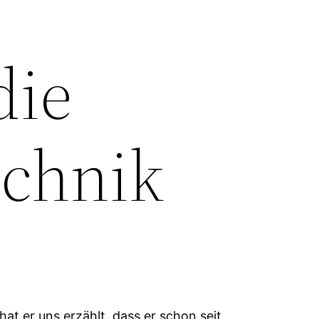
die
echnik
t er uns erzählt, dass er schon seit